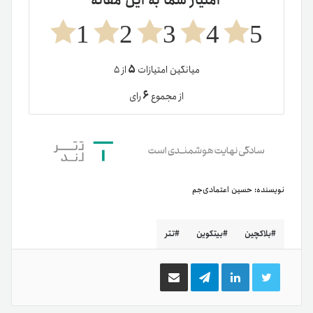
امتیاز شما به این مقاله
1
2
3
4
5
۵
میانگین امتیازات
از ۵
۶
از مجموع
رای
نویسنده:
حسین اعتمادی‌جم
بلاکچین
بیتکوین
تتر
توییتر
لینکدین
تلگرام
اشتراک
گذاری
از