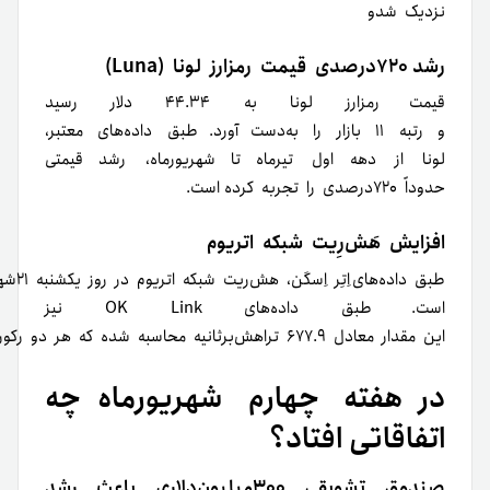
نزدیک شد
و
رشد ۷۲۰درصدی
قیمت
رمزارز
لونا
(Luna)
قیمت
رمزارز لونا به ۴۴.۳۴ دلار رسید
و رتبه ۱۱ بازار را به‌دست آورد. طبق داده‌های معتبر،
لونا از دهه اول تیرماه تا شهریورماه، رشد قیمتی
حدوداً ۷۲۰درصدی را تجربه کرده است.
افزایش
هَش‌رِیت
شبکه اتریوم
طبق داده‌های
اِتِر اِسکَن
است. طبق داده‌های
OK Link
نیز
این مقدار معادل ۶۷۷.۹
تراهش‌
بر‌ثانیه محاسبه شده که هر دو رک
در هفته چهارم شهریور‌ماه چه
اتفاقاتی افتاد؟
صندوق تشویقی ۳۰۰‌میلیون‌دلاری باعث رشد