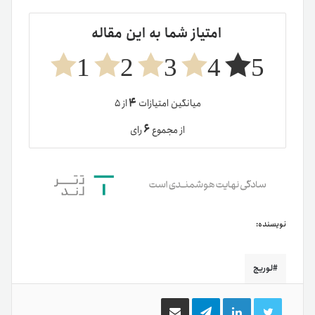
امتیاز شما به این مقاله
1
2
3
4
5
۴
میانگین امتیازات
از ۵
۶
از مجموع
رای
نویسنده:
لوریج