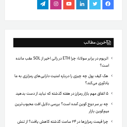
فیس
توییتر
لینکدین
یوتیوب
اینستاگرام
تلگرام
بوک
آخرین مطالب
اتریوم در برابر سولانا؛ چرا ETH در رالی اخیر از SOL عقب مانده
است؟
هک کیف پول چه چیزی را درباره امنیت دارایی‌های رمزارزی به ما
یادآوری می‌کند؟
۵ اتفاق مهم بازار رمزارز در هفته گذشته که نباید از دست بدهید
چه بر سر دوج کوین آمده است؟ بررسی دلایل افت محبوب‌ترین
میم‌کوین بازار
چرا قیمت رمزارزها در ۲۴ ساعت گذشته کاهش یافت؟ از تنش