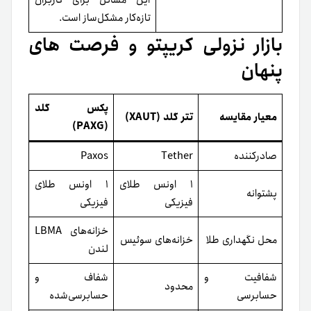
این مسائل برای کاربران
تازه‌کار مشکل‌ساز است.
بازار نزولی کریپتو و فرصت های
پنهان
پکس گلد
معیار مقایسه
تتر گلد (XAUT)
(PAXG)
صادرکننده
Tether
Paxos
۱ اونس طلای
۱ اونس طلای
پشتوانه
فیزیکی
فیزیکی
خزانه‌های LBMA
محل نگهداری طلا
خزانه‌های سوئیس
لندن
شفافیت و
شفاف و
محدود
حسابرسی
حسابرسی‌شده