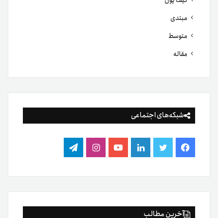
کیف پول
مبتدی
متوسط
مقاله
شبکه‌های اجتماعی
فیس
توییتر
لینکدین
یوتیوب
اینستاگرام
تلگرام
بوک
آخرین مطالب