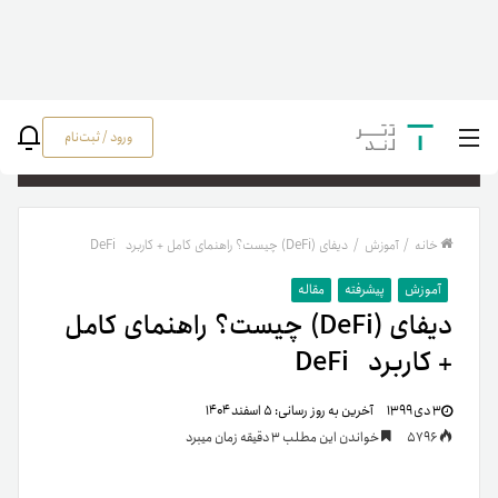
ورود / ثبت‌نام
جستج
خانه
/
آموزش
/
دیفای (DeFi) چیست؟ راهنمای کامل + کاربرد DeFi
آموزش
پیشرفته
مقاله
دیفای (DeFi) چیست؟ راهنمای کامل
+ کاربرد DeFi
۳ دی ۱۳۹۹
آخرین به روز رسانی:
۵ اسفند ۱۴۰۴
5796
خواندن این مطلب 3 دقیقه زمان میبرد