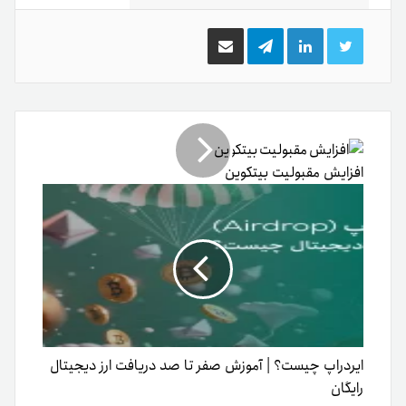
توییتر
لینکدین
تلگرام
اشتراک
گذاری
از
طریق
ایمیل
افزایش مقبولیت بیتکوین
ایردراپ چیست؟ | آموزش صفر تا صد دریافت ارز دیجیتال
رایگان