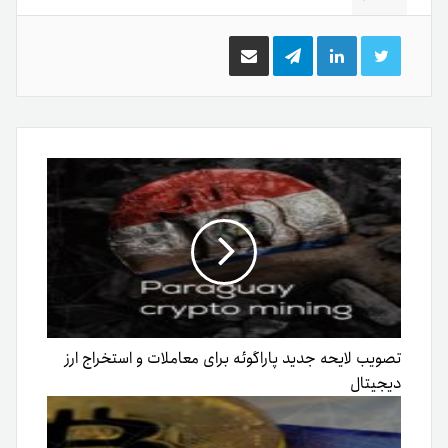
توییتر
لینکدین
تلگرام
اشتراک
گذاری
از
طریق
ایمیل
تصویب لایحه جدید پاراگوئه برای معاملات و استخراج ارز
دیجیتال