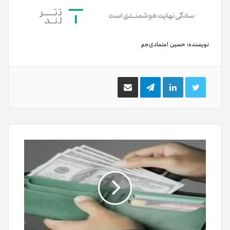
نویسنده:
حسین اعتمادی‌جم
توییتر
لینکدین
تلگرام
اشتراک
گذاری
از
طریق
ایمیل