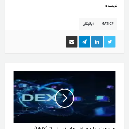
نویسنده:
MATIC
پالیگان
توییتر
لینکدین
تلگرام
اشتراک
گذاری
از
طریق
ایمیل
همه‌چیز درباره صرافی های غیر‌متمرکز (DEXs)