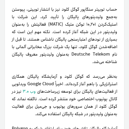
حساب توییتر سنگاپور گوگل کلود نیز با انتشار توییتی، پیوستن
به‌جمع ولیدیتورهای پالیگان را تأیید کرد. این شرکت با
استیک‌کردن ۱۰,۲۰۱ توکن متیک (MATIC) فعالیتش را به‌عنوان
ولیدیتور در این شبکه آغاز کرده است. نکته مهم این است که
بسیاری از نودهای اعتبارسنجی پالیگان ناشناس هستند. تا قبل از
اضافه‌شدن گوگل کلود، تنها یک شرکت بزرگ مخابراتی آلمانی با
نام Deutsche Telekom به‌عنوان ولیدیتور معروف پالیگان
شناخته می‌شد.
به‌نظر می‌رسد که گوگل کلود و آزمایشگاه پالیگان همکاری
استراتژیکی را با‌هم آغاز کرده‌اند. اخیراً Google Cloud ویدئویی
از فعالیت‌های پالیگان برای توسعه زیرساخت‌های
وب ۳.۰
نیز در
کانال یوتیوب اختصاصی خود منتشر کرده است. ناگفته نماند که
گوگل کلود از همان سرورهای یوتیوب و جی‌میل برای فعالیت
به‌عنوان ولیدیتور در شبکه پالیگان استفاده می‌کند.
آزمایشگاه پالیگان تلاش‌های خود برای ارتقای شبکه به Polygon