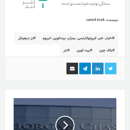
نویسنده:
saeed ezak
اخبار، خبر، کریپتوکارنسی، رمزارز، بیت‌کوین، اتریوم
ارز دیجیتال
بلاک چین
بیت کوین
تتر
توییتر
لینکدین
تلگرام
اشتراک
گذاری
از
طریق
ایمیل