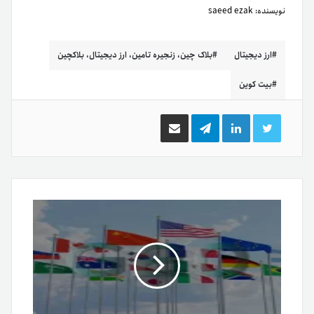
نویسنده:
saeed ezak
ارز دیجیتال
بلاک چین، زنجیره تامین، ارز دیجیتال، بلاکچین
بیت کوین
توییتر
لینکدین
تلگرام
اشتراک
گذاری
از
طریق
ایمیل