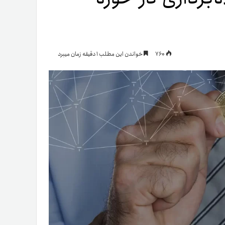
یمات
760
خواندن این مطلب 1 دقیقه زمان میبرد
ج