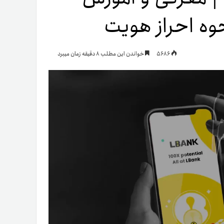
یمات
5686
خواندن این مطلب 8 دقیقه زمان میبرد
ج