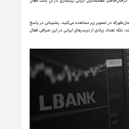
ر‌حال‌حاضر، معامله‌گران ایرانی پرشماری در ال بانک فعال
 صرافی LBank در میان گذاشتیم. همان‌طور‌که در تصویر زیر مشاهده می‌کنید، پشتیبانی در پاسخ
‌کند؛ بلکه تعداد زیادی از تریدرهای ایرانی در این صرافی فعال