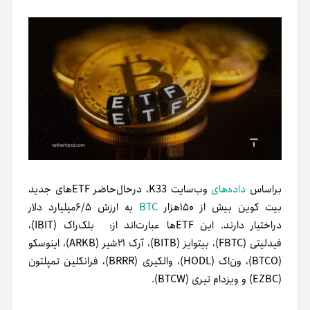
براساس
داده‌های
وب‌سایت K33، در‌حال‌حاضر ETFهای جدید
بیت کوین بیش از ۱۵۰هزار
BTC
به ارزش ۶/۵میلیارد دلار
دراختیار دارند. این ETFها عبارت‌اند از: بلک‌راک (IBIT)،
فیدلیتی (FBTC)، بیتوایز (BITB)، آرک ۲۱شیر (ARKB)، اینوسکو
(BTCO)، ون‌اک (HODL)، والکیری (BRRR)، فرانکلین تمپلتون
(EZBC) و ویزدام تیری (BTCW).