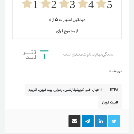
1
2
3
4
5
۵
میانگین امتیازات
از ۵
۱
از مجموع
رای
نویسنده:
ETF
اخبار، خبر، کریپتوکارنسی، رمزارز، بیت‌کوین، اتریوم
بیت کوین
توییتر
لینکدین
تلگرام
اشتراک
گذاری
از