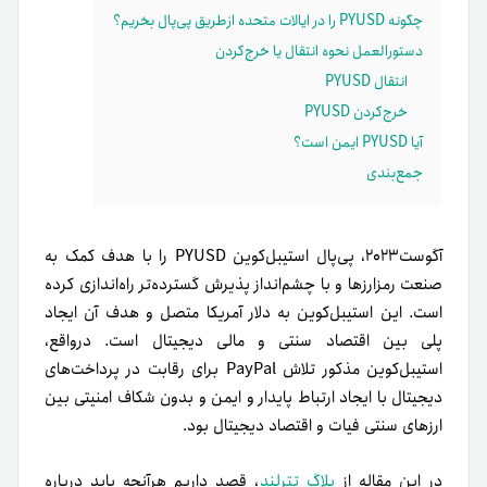
چگونه PYUSD را در ایالات متحده ازطریق پی‌پال بخریم؟
دستورالعمل نحوه انتقال یا خرج‌کردن
انتقال PYUSD
خرج‌کردن PYUSD
آیا PYUSD ایمن است؟
جمع‌بندی
آگوست‌۲۰۲۳، پی‌پال استیبل‌کوین PYUSD را با هدف کمک به
صنعت رمزارزها و با چشم‌انداز پذیرش گسترده‌تر راه‌اندازی کرده
است. این استیبل‌کوین به دلار آمریکا متصل و هدف آن ایجاد
پلی بین اقتصاد سنتی و مالی دیجیتال است. در‌واقع،
استیبل‌کوین مذکور تلاش PayPal برای رقابت در پرداخت‌های
دیجیتال با ایجاد ارتباط پایدار و ایمن و بدون شکاف امنیتی بین
ارزهای سنتی فیات و اقتصاد دیجیتال بود.
در این مقاله از
بلاگ تترلند
، قصد داریم هرآنچه باید درباره