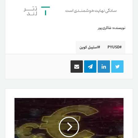
نویسنده:
شاکری‌پور
PYUSD
استیبل کوین
توییتر
لینکدین
تلگرام
اشتراک
گذاری
از
طریق
ایمیل