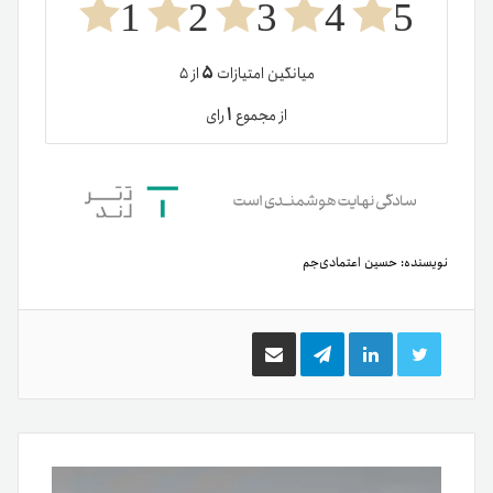
1
2
3
4
5
۵
میانگین امتیازات
از ۵
۱
از مجموع
رای
نویسنده:
حسین اعتمادی‌جم
توییتر
لینکدین
تلگرام
اشتراک
گذاری
از
طریق
ایمیل