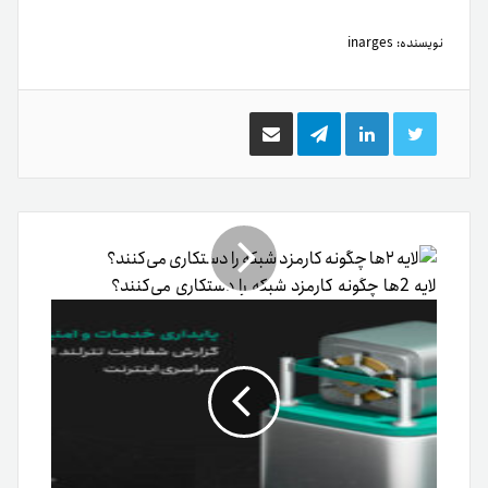
نویسنده:
inarges
توییتر
لینکدین
تلگرام
اشتراک
گذاری
از
طریق
ایمیل
لایه 2ها چگونه کارمزد شبکه را دستکاری می‌کنند؟