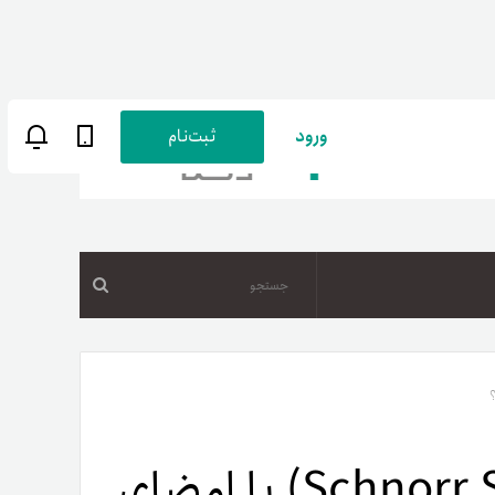
ورود
ثبت‌نام
جستجو
ن
پارسی
صات کاربری
امضای اشنور (Schnorr Signature) یا امضای
ب‌های بانکی