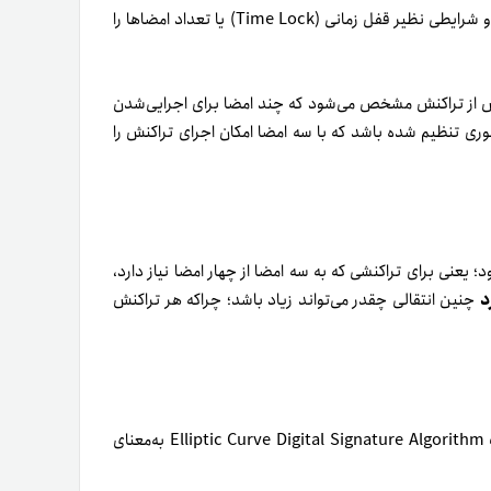
در هر تراکنش، بخشی وجود دارد که نحوه خرج‌کردن ورودی تراکنش و شرایطی نظیر قفل زمانی (Time Lock) یا تعداد امضاها را
 از تراکنش مشخص می‌شود که چند امضا برای اجرایی‌شدن
 تنظیم شده باشد که با سه امضا امکان اجرای تراکنش را
یجاد شود؛ یعنی برای تراکنشی که به سه امضا از چهار امضا نیاز دارد،
د
چنین انتقالی چقدر می‌تواند زیاد باشد؛ چراکه هر تراکنش
همان‌طورکه گفتیم، بیت کوین در‌حال‌حاضر از امضای ECDSA مخفف Elliptic Curve Digital Signature Algorithm به‌معنای