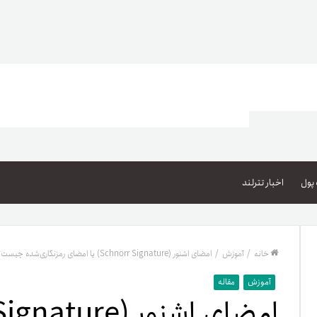
اعتبار خرید کالا
پاداش کیف‌پول تومانی
پول
اخبار تترلند
گیفت کارت
زبا
مهر تترلند
خانه
/
آموزش
/
امضای اشنور (Schnorr Signature) یا امضای رمزنگاری‌شده چیست؟
مشخ
آموزش
مقاله
حسا