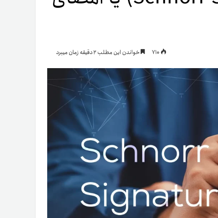
یمات
710
خواندن این مطلب 2 دقیقه زمان میبرد
ج