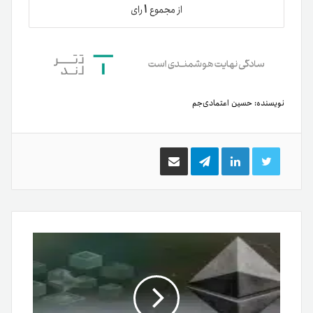
۱
از مجموع
رای
نویسنده:
حسین اعتمادی‌جم
توییتر
لینکدین
تلگرام
اشتراک
گذاری
از
طریق
ایمیل