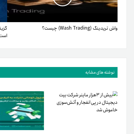
واش تریدینگ (Wash Trading) چیست؟
گزین
است
نوشته های مشابه