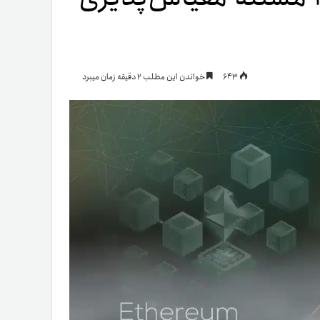
یمات
643
خواندن این مطلب 2 دقیقه زمان میبرد
ج