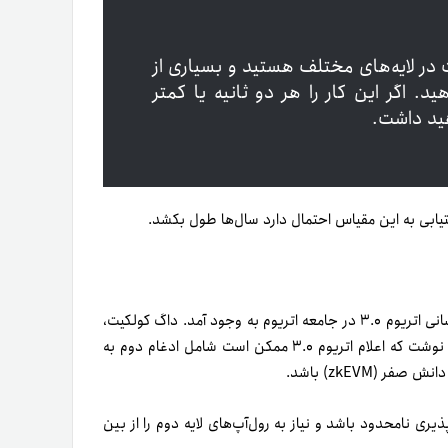
در لایه‌های مختلف هستید و بسیاری از
 اگر این کار را هر دو ثانیه یا کمتر
هید داشت.
که پس‌از پست دریک، شایعاتی درباره به‌روزرسانی اتریوم ۳.۰ در جامعه اتریوم به وجود آمد. داگ کولکیت،
بنیان‌گذار Ambient Finance، در شبکه اجتماعی X درباره شایعه‌ای نوشت که اعلام اتریوم ۳.۰ ممکن است شامل ادغام دوم به
 zkEVM بومی به‌معنای مقیاس‌پذیری نامحدود باشد و نیاز به رول‌آپ‌های لایه دوم را از بین