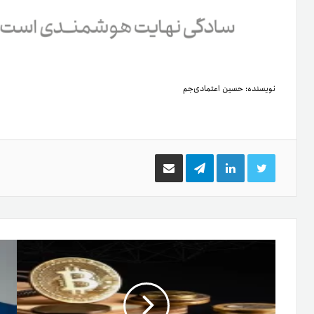
نویسنده:
حسین اعتمادی‌جم
توییتر
لینکدین
تلگرام
اشتراک
گذاری
از
طریق
ایمیل