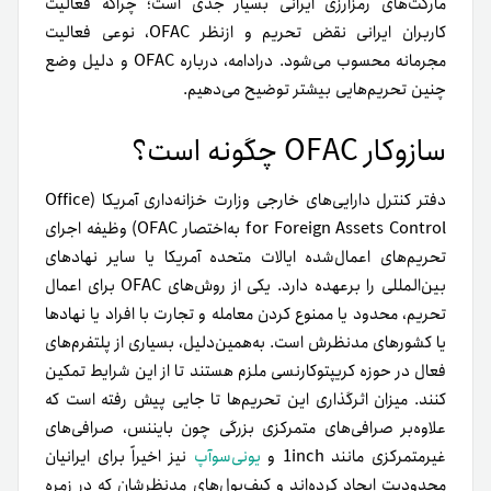
مارکت‌های رمزارزی ایرانی بسیار جدی است؛ چرا‌که فعالیت
کاربران ایرانی نقض تحریم و از‌نظر OFAC، نوعی فعالیت
مجرمانه محسوب می‌شود. در‌ادامه، درباره OFAC و دلیل وضع
چنین تحریم‌هایی بیشتر توضیح می‌دهیم.
سازوکار OFAC چگونه است؟
دفتر کنترل دارایی‌های خارجی وزارت خزانه‌داری آمریکا (Office
for Foreign Assets Control به‌اختصار OFAC) وظیفه اجرای
تحریم‌های اعمال‌شده ایالات متحده آمریکا یا سایر نهادهای
بین‌المللی را برعهده دارد. یکی از روش‌های OFAC برای اعمال
تحریم، محدود یا ممنوع‌ کردن معامله و تجارت با افراد یا نهادها
یا کشورهای مدنظرش است. به‌همین‌‌دلیل، بسیاری از پلتفرم‌های
فعال در حوزه کریپتوکارنسی ملزم هستند تا از این شرایط تمکین
کنند. میزان اثرگذاری این تحریم‌ها تا جایی پیش رفته است که
علاوه‌بر صرافی‌های متمرکزی بزرگی چون بایننس، صرافی‌‌های
غیرمتمرکزی مانند 1inch و
یونی‌سوآپ
نیز اخیراً برای ایرانیان
محدودیت ایجاد کرده‌اند و کیف‌پول‌های مدنظرشان که در زمره