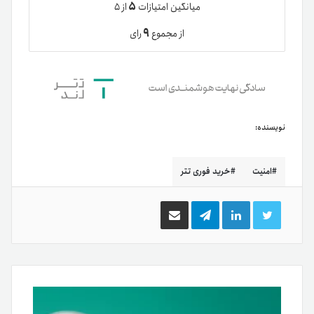
۵
میانگین امتیازات
از ۵
۹
از مجموع
رای
نویسنده:
امنیت
خرید فوری تتر
توییتر
لینکدین
تلگرام
اشتراک
گذاری
از
طریق
ایمیل