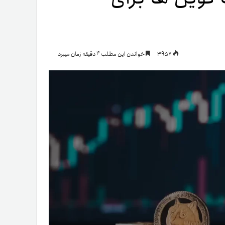
یمات
3957
خواندن این مطلب 4 دقیقه زمان میبرد
ج