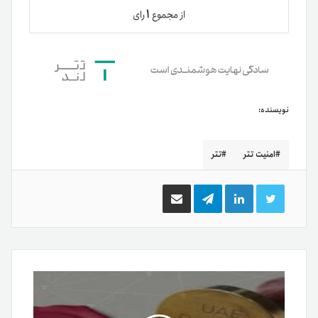
۱
از مجموع
رای
نویسنده:
امنیت تتر
تتر
توییتر
لینکدین
تلگرام
اشتراک
گذاری
از
طریق
ایمیل