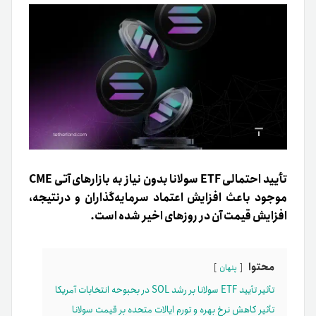
تأیید احتمالی ETF سولانا بدون نیاز به بازارهای آتی CME
موجود باعث افزایش اعتماد سرمایه‌گذاران و درنتیجه،
افزایش قیمت آن در روزهای اخیر شده است.
محتوا
پنهان
تأثیر تأیید ETF سولانا بر رشد SOL در بحبوحه انتخابات آمریکا
تأثیر کاهش نرخ بهره و تورم ایالات متحده بر قیمت سولانا