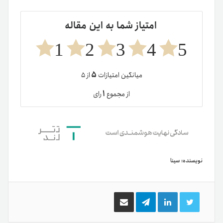
امتیاز شما به این مقاله
1
2
3
4
5
۵
میانگین امتیازات
از ۵
۱
از مجموع
رای
نویسنده:
سینا
توییتر
لینکدین
تلگرام
اشتراک
گذاری
از