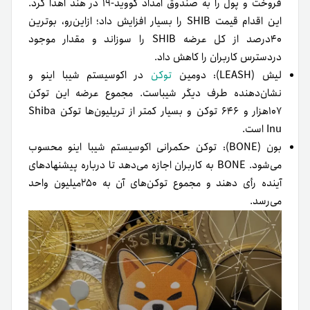
فروخت و پول را به صندوق امداد کووید-۱۹ در هند اهدا کرد.
این اقدام قیمت SHIB را بسیار افزایش داد؛ ازاین‌رو، بوترین
۴۰درصد از کل عرضه SHIB را سوزاند و مقدار موجود
در‌دسترس کاربران را کاهش داد.
لیش (LEASH): دومین
توکن
در اکوسیستم شیبا اینو و
نشان‌دهنده طرف دیگر شیباست. مجموع عرضه این توکن
۱۰۷هزار و ۶۴۶ توکن و بسیار کمتر از تریلیون‌ها توکن Shiba
Inu است.
بون (BONE): توکن حکمرانی اکوسیستم شیبا اینو محسوب
می‌شود. BONE به کاربران اجازه می‌دهد تا درباره پیشنهادهای
آینده رأی دهند و مجموع توکن‌های آن به ۲۵۰میلیون واحد
می‌رسد.