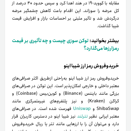
مقابله با کووید-۱۹ در هند اهدا کرد و سپس حدود ۴۰ درصد از
کل عرضه را سوزاند. این اقدام باعث کاهش چشمگیر عرضه
درگردش شد و تأثیر مثبتی بر احساسات بازار و افزایش قیمت
شیبا گذاشت.
بیشتر بخوانید:
توکن سوزی چیست و چه تأثیری بر قیمت
رمزارزها می‌گذارد؟
خرید‌و‌فروش رمز ارز شیبا اینو
خرید‌و‌فروش رمز ارز شیبا اینو به‌راحتی ازطریق اکثر صرافی‌های
معتبر داخلی و خارجی امکان‌پذیر است. این توکن در صرافی‌های
بزرگی مانند بایننس (Binance) و کوین‌بیس (Coinbase) و
کراکن (Kraken) و نیز پلتفرم‌های غیرمتمرکزی مانند
ShibaSwap و
Uniswap
فهرست شده است. در صرافی‌های
معتبر ایرانی نظیر
تترلند
نیز شیبا اینو در دسترس کاربران قرار
دارد و می‌توان آن را با ارزهایی مانند تتر یا ریال خرید‌و‌فروش