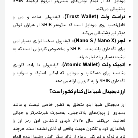
موبایل که از تمام توکن‌های مبتنی‌بر اتریوم ازجمله SHIB
پشتیبانی می‌کند.
تراست ولت (Trust Wallet)
: کیف‌پولی ساده و امن و
قابل‌نصب روی موبایل است که علاوه‌بر SHIB از هزاران توکن
دیگر نیز پشتیبانی می‌کند.
لجر (Nano S / Nano X):
کیف‌پول سخت‌افزاری بسیار امن
برای نگه‌داری بلندمدت SHIB و مخصوص کاربرانی است که به
امنیت بسیار زیاد نیاز دارند.
اتمیک ولت (Atomic Wallet)
: کیف‌پولی با رابط کاربری
مناسب برای دسکتاپ و موبایل که امکان استیک و سوآپ و
نگه‌داری SHIB را به کاربران ارائه می‌دهد.
ارز دیجیتال شیبا مال کدام کشور است؟
ارز دیجیتال شیبا اینو متعلق به کشور خاصی نیست و مانند
بسیاری از پروژه‌های بلاک‌‌چینی، به‌صورت غیرمتمرکز و جهانی
فعالیت می‌کند. سال ۲۰۲۰، فردی ناشناس این رمز ارز را
راه‌اندازی کرد و تاکنون هویت واقعی او فاش نشده است. هرچند
نام و لوگو و تم کلی پروژه از نژاد سگ ژاپنی «شیبا اینو» الهام