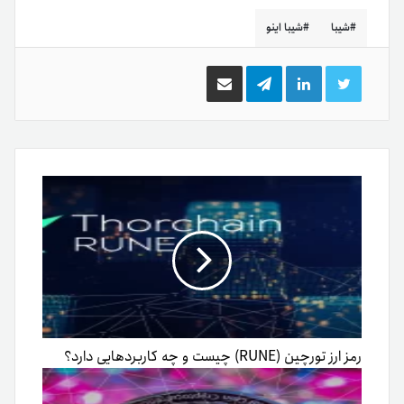
شیبا
شیبا اینو
توییتر
لینکدین
تلگرام
اشتراک
گذاری
از
طریق
ایمیل
رمز ارز تورچین (RUNE) چیست و چه کاربردهایی دارد؟