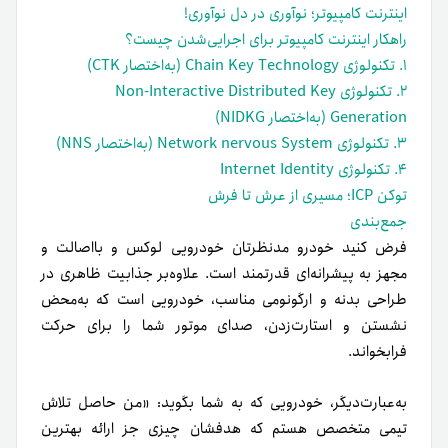
اینترنت کامپیوتر؛ نوآوری در دل نوآوری!
راهکار اینترنت کامپیوتر برای اجرایی‌شدن چیست؟
۱. تکنولوژی Chain Key Technology (به‌اختصار CTK)
۲. تکنولوژی Non-Interactive Distributed Key
Generation (به‌اختصار NIDKG)
۳. تکنولوژی Network nervous System (به‌اختصار NNS)
۴. تکنولوژی Internet Identity
توکن ICP؛ مسیری از عرش تا فرش
جمع‌بندی
فرض کنید خودرو مدنظرتان خودرویی لوکس و بااصالت و
مجهز به پیشرانه‌ای قدرتمند است. علاوه‌بر جذابیت ظاهری در
طراحی بدنه و ارگونومی مناسب، خودرویی است که به‌محض
نشستن و استارت‌زدن، صدای موتور شما را برای حرکت
فرابخواند.
به‌عبارت‌دیگر، خودرویی که به شما بگوید: «من حاصل تلاش
تیمی متخصص هستم که هدفشان چیزی جز ارائه بهترین