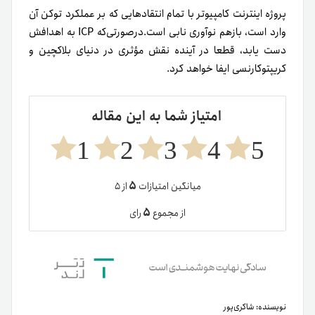
پروژه اینترنت کامپیوتر با تمام انتقاد‌هایی که بر عملکرد توکن آن
وارد است، بازهم نوآوری نابی است.در‌صورتی‌که ICP به اهدافش
دست یابد، قطعا در آینده نقش مؤثری در دنیای بلاکچین و
کریپتوکارنسی ایفا خواهد کرد.
امتیاز شما به این مقاله
1
2
3
4
5
۵
میانگین امتیازات
از ۵
۵
از مجموع
رای
نویسنده:
شاکری‌پور