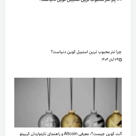
چرا تتر محبوب ترین استیبل کوین دنیاست؟
۲۴ آبان ۱۴۰۴
آلت کوین چیست؟؛ معرفی Altcoin و راهنمای تازه‌واردان کریپتو