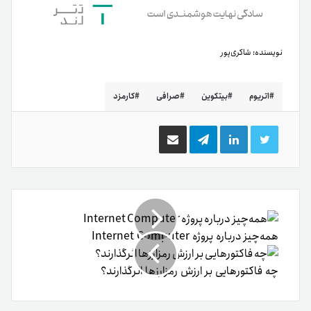
نویسنده:
شاکری‌پور
اتریوم
بیتکوین
صرافی
کارمزد
توییتر
لینکدین
تلگرام
اشتراک
گذاری
از
طریق
ایمیل
همه‌چیز درباره پروژه Internet Computer
چه فاکتورهایی بر ارزش رمزارزها اثرگذارند؟