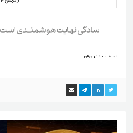
۴
از مجموع
ر
نویسنده:
کیارش پورتارم
توییتر
لینکدین
تلگرام
اشتراک
گذاری
از
طریق
ایمیل