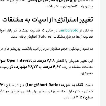
برای فروش یا آغاز فروش واقعی
آماده شدن
است. چنین اقدامات
پیش‌درآمد کاهش‌های بیشتر باشد.
تغییر استراتژی؛ از اسپات به مشتقات
به نقل از
ambcrypto
، در حالی که فعالیت نهنگ‌ها در بازار اس
فعالیت آن‌ها در بازار مشتقات (Futures) افزایش یافته است.
در نمودار میانگین حجم سفارش در بازار آتی، بازگشت پوزیشن‌های ب
۷,۲۸ درصد
Open Interest
سولا
این تغییر هم‌زمان با کاهش
در
۴,۶۲ درصد
۲۶,۷۲ میلیارد دلار
معاملات مشتقه با رشد
به
رسیده ک
صعودی.
لانگ به شورت (Long/Short Ratio)
۲۳۱
نسبت
نیز در سطح
کاهش بیشتر دارند. داده‌های تریدرهای برتر بایننس نیز این جهت‌گی
۲.۵۷
سطح
قرار دارد.