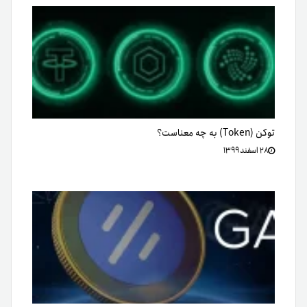
توکن (Token) به چه معناست؟
۲۸ اسفند ۱۳۹۹