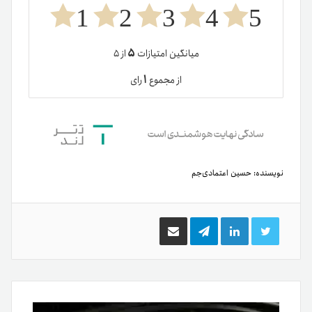
1
2
3
4
5
۵
میانگین امتیازات
از ۵
۱
از مجموع
رای
نویسنده:
حسین اعتمادی‌جم
توییتر
لینکدین
تلگرام
اشتراک
گذاری
از
طریق
ایمیل