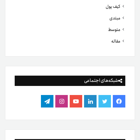
کیف پول
مبتدی
متوسط
مقاله
شبکه‌های اجتماعی
فیس
توییتر
لینکدین
یوتیوب
اینستاگرام
تلگرام
بوک