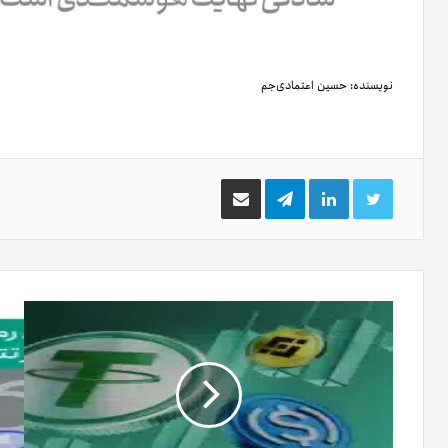
نویسنده:
حسین اعتمادی‌جم
توییتر
لینکدین
تلگرام
اشتراک
گذاری
از
طریق
ایمیل