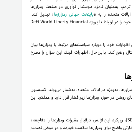
 ترامپ به‌عنوان نامزد دوستدار نوآوری در صنعت رمزارزها
الات متحده را به «
پایتخت جهانی رمزارزها
» تبدیل کند.
همچنین، ترامپ اخیراً اعلام کرده است که قصد دارد توکن اختصاصی خود را در ارتباط با پروژه DeFi World Liberty Financial
 اظهارات خود را درباره سیاست‌های مرتبط با رمزارزها بیان
تال وضع کند. بااین‌حال، اظهارات فینک این سؤال را مطرح
ها
ا، به‌ویژه در ایالات متحده، به‌شمار می‌روند. کمیسیون
به‌دلیل نبود دستورالعمل‌های روشن در حوزه رمزارزها زیر فشار قرار دارد و عملکرد این
مارک اویدا، کمیسر کمیسیون بورس و اوراق بهادار ایالات متحده (SEC)، رویکرد این آژانس در‌قبال مقررات رمزارزها را «فاجعه»
‌کنند که SEC در ایجاد چهارچوب نظارتی واضح برای رمزارزها شکست خورده و در عوض تصمیم