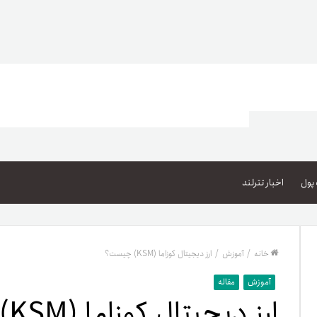
اعتبار خرید کالا
پاداش کیف‌پول تومانی
پول
اخبار تترلند
گیفت کارت
زبا
مهر تترلند
خانه
/
آموزش
/
ارز دیجیتال کوزاما (KSM) چیست؟
مشخ
آموزش
مقاله
ارز دیجیتال کوزاما (KSM) چیست؟
حسا