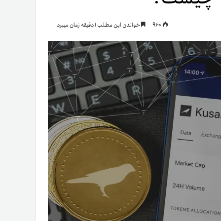
یمات
960
خواندن این مطلب 1 دقیقه زمان میبرد
ج