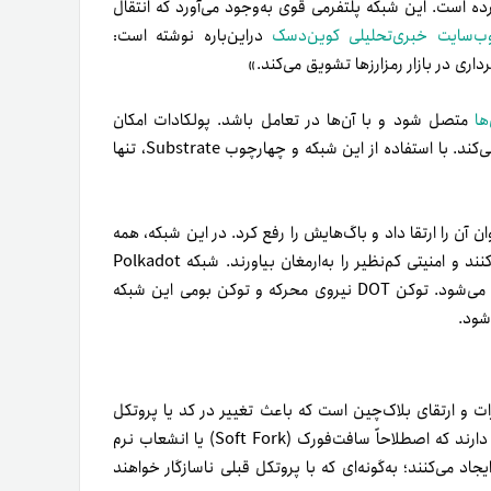
متن‌باز است که بنیاد وب ۳.۰ آن را ایجاد کرده است. این شبکه پلتفرمی قوی به‌وجود می‌آورد که انتقال
ب‌سایت خبری‌تحلیلی کوین‌دسک
در‌این‌باره نوشته است:
ها
متصل شود و با آن‌ها در تعامل باشد. پولکادات امکان
مقیاس‌‌پذیری را با انتشار تراکنش‌ها در چند بلاک‌چین موازی فراهم می‌کند. با استفاده از این شبکه و چهارچوب Substrate، تنها
 آن را ارتقا داد و باگ‌هایش را رفع کرد. در این شبکه، همه
زنجیره‌های شبکه می‌توانند به‌طور‌معنی‌داری با یکدیگر ارتباط برقرار کنند و امنیتی کم‌نظیر را به‌ارمغان بیاورند. شبکه Polkadot
سیستم مدیریتی پیچیده‌ای دارد و صدای همه کاربران در آن شنیده می‌شود. توکن DOT نیروی محرکه و توکن بومی این شبکه
شود.
ی و اِعمال تغییرات و ارتقای بلاک‌چین است که باعث تغییر در کد یا پروتکل
اصلی شبکه می‌شود. بعضی از این تغییرات با پروتکل قبلی سازگاری دارند که اصطلاحاً سافت‌فورک (Soft Fork) یا انشعاب نرم
اد می‌کنند؛ به‌‌گونه‌ای که با پروتکل قبلی ناسازگار خواهند