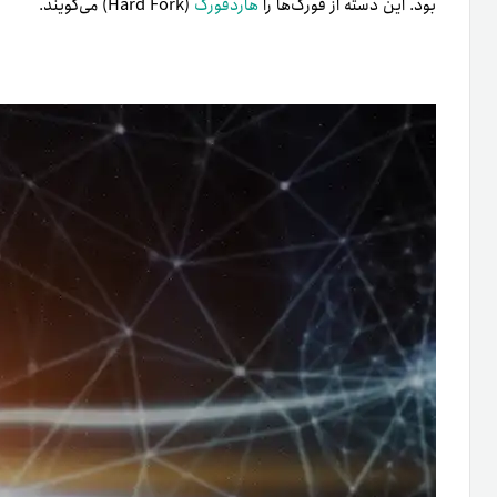
بود. این دسته از فورک‌ها را
هارد‌فورک
(Hard Fork) می‌گویند.