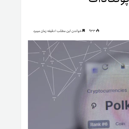
یمات
933
خواندن این مطلب 1 دقیقه زمان میبرد
ج