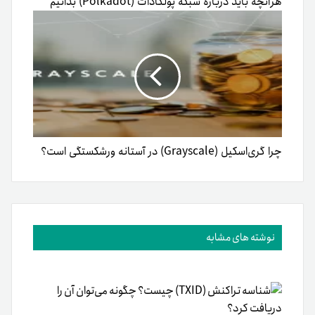
هرآنچه باید درباره شبکه پولکادات (Polkadot) بدانیم
چرا گری‌اسکیل (Grayscale) در آستانه ورشکستگی است؟
نوشته های مشابه