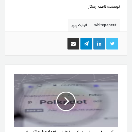
نویسنده:
فاطمه رستگار
whitepaper
وایت پیپر
توییتر
لینکدین
تلگرام
اشتراک
گذاری
از
طریق
ایمیل