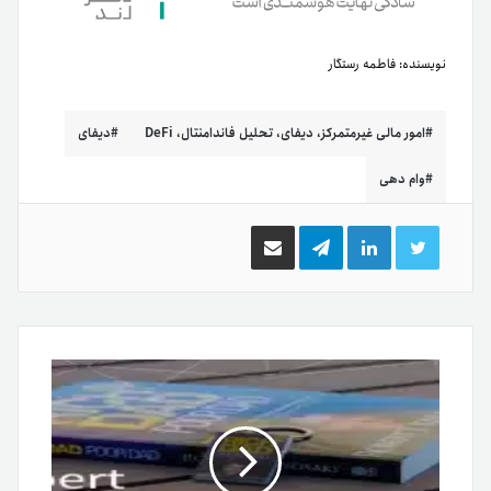
نویسنده:
فاطمه رستگار
امور مالی غیرمتمرکز، دیفای، تحلیل فاندامنتال، DeFi
دیفای
وام دهی
توییتر
لینکدین
تلگرام
اشتراک
گذاری
از
طریق
ایمیل