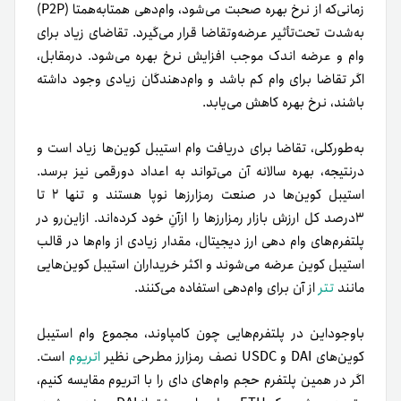
زمانی‌که از نرخ بهره صحبت می‌شود، وام‌دهی همتا‌به‌همتا (P2P)
به‌شدت تحت‌تأثیر عرضه‌و‌تقاضا قرار می‌گیرد. تقاضای زیاد برای
وام و عرضه اندک موجب افزایش نرخ بهره می‌شود. در‌مقابل،
اگر تقاضا برای وام کم باشد و وام‌دهندگان زیادی وجود داشته
باشند، نرخ بهره کاهش می‌یابد.
به‌طور‌کلی، تقاضا برای دریافت وام استیبل کوین‌ها زیاد است و
در‌نتیجه، بهره سالانه آن می‌تواند به اعداد دو‌رقمی نیز برسد.
استیبل کوین‌ها در صنعت رمزارزها نوپا هستند و تنها ۲ تا
۳درصد کل ارزش بازار رمزارزها را ازآنِ خود کرده‌اند. از‌این‌رو در
پلتفرم‌های وام دهی ارز دیجیتال، مقدار زیادی از وام‌ها در قالب
استیبل کوین عرضه می‌شوند و اکثر خریداران استیبل کوین‌هایی
مانند
تتر
از آن برای وام‌دهی استفاده می‌کنند.
باوجوداین در پلتفرم‌هایی چون کامپاوند، مجموع وام استیبل
کوین‌های DAI و USDC نصف رمزارز مطرحی نظیر
اتریوم
است.
اگر در همین پلتفرم حجم وام‌های دای را با اتریوم مقایسه کنیم،