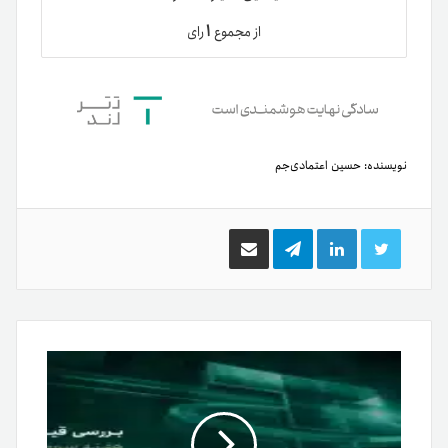
۱
از مجموع
رای
نویسنده:
حسین اعتمادی‌جم
توییتر
لینکدین
تلگرام
اشتراک
گذاری
از
طریق
ایمیل