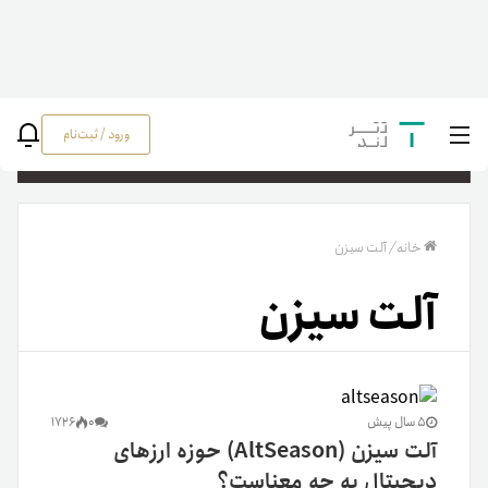
ورود / ثبت‌نام
جستج
خانه
/
آلت سیزن
آلت سیزن
5 سال پیش
0
1726
آلت سیزن (AltSeason) حوزه ارزهای
دیجیتال به چه معناست؟