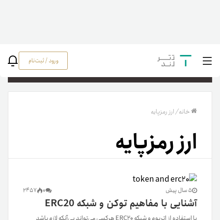
ورود / ثبت‌نام
جستج
خانه
/
ارز رمزپایه
ارز رمزپایه
5 سال پیش
0
2457
آشنایی با مفاهیم توکن و شبکه ERC20
با استفاده از اتریوم و شبکه ERC20 هرکسی می‌تواند بی‌آنکه لازم باشد