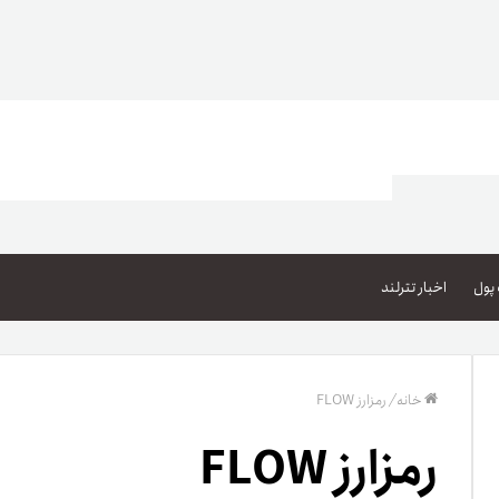
اعتبار خرید کالا
پاداش کیف‌پول تومانی
پول
اخبار تترلند
گیفت کارت
زبا
مهر تترلند
خانه
/
رمزارز FLOW
مشخ
رمزارز FLOW
حسا