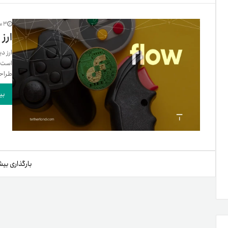
تنظ
3 سال پیش
ارز د
است. 
خرو
طراحی
بی
بارگذاری بیش