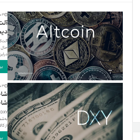
تنظ
3 سال پیش
آلت
دیج
خرو
آلت‌ک
حال ا
دراین
بی
3 سال پیش
شاخ
Y
به‌شم
از کال
بی