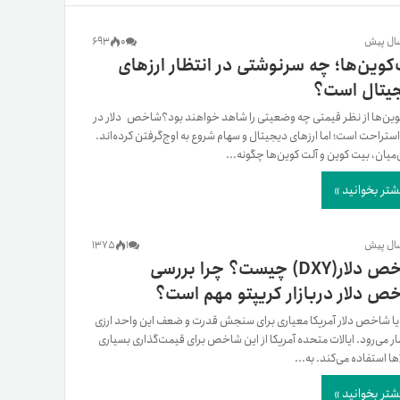
یمات
693
0
‌کوین‌ها؛ چه سرنوشتی در انتظار ارزهای
یتال است؟
ج
وین‌ها از نظر قیمتی چه وضعیتی را شاهد خواهند بود؟شاخص دلار در
ستراحت است؛ اما ارزهای دیجیتال و سهام شروع به اوج‌گرفتن کرده‌اند.
‌میان، بیت کوین و آلت کوین‌ها چگونه...
شتر بخوانید »
1375
1
شاخص دلار(DXY) چیست؟ چرا بررسی
ص دلار دربازار کریپتو مهم است؟
DX یا شاخص دلار آمریکا معیاری برای سنجش قدرت و ضعف این واحد ارزی
ار می‌رود. ایالات متحده آمریکا از این شاخص برای قیمت‌گذاری بسیاری
اها استفاده می‌کند. به...
شتر بخوانید »