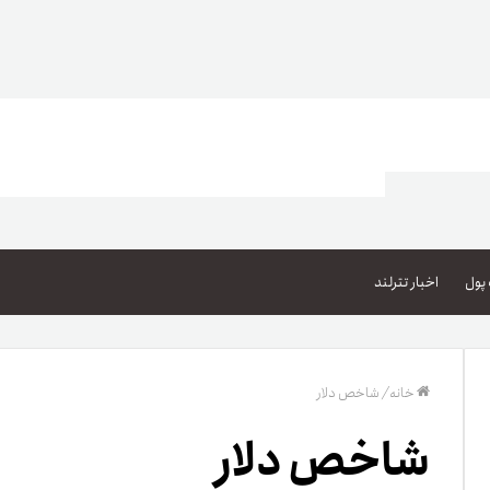
اعتبار خرید کالا
پاداش کیف‌پول تومانی
پول
اخبار تترلند
گیفت کارت
زبا
مهر تترلند
خانه
/
شاخص دلار
مشخ
شاخص دلار
حسا