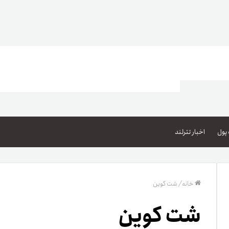
اعتبار خرید کالا
پاداش کیف‌پول تومانی
پول
اخبار تترلند
گیفت کارت
زبا
مهر تترلند
خانه
/
شت کوین
مشخ
شت کوین
حسا