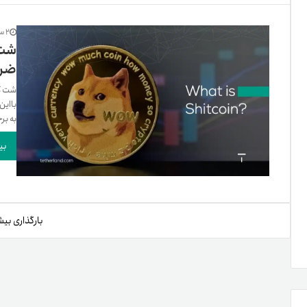
تنظ
2 سال پیش
شت 
ضرر
خرو
شت کو
با‌ای
به برخ
بی
بارگذاری بیش