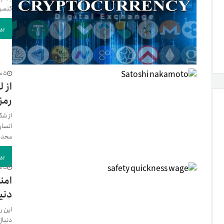
کنسرت
بی
5 سال پیش
از 
رمزا
از شک
انسان
محدود
بی
5 سال پیش
امن
دنی
این ر
دنبال