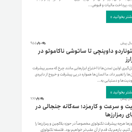
، پرداخت مالیات و قبوض...
شتر بخوانید »
955
0
لئوناردو داوینچی تا ساتوشی ناکاموتو در
رز
ل‌گیری اولین تمدن‌ها تا اختراع ابزارهایی مانند چرخ که مسیر پیشرفت
‌ها را تغییر داد، ما انسان‌ها همواره در پی پیشرفت و خروج از دایره‌ی
یت‌‌ها و دستیابی به...
شتر بخوانید »
766
1
یت و سرعت و کارمزد؛ سه‌گانه‌ جنجالی در
ای رمزارزها
وزها هرچه پیشرفت تکنولوژی مخصوصاً در حوزه بلاکچین و رمزارز‌ها را
 کنیم، بازهم یک قدم از آن عقب‌تر خواهیم بود. فلسفه تکنولوژی