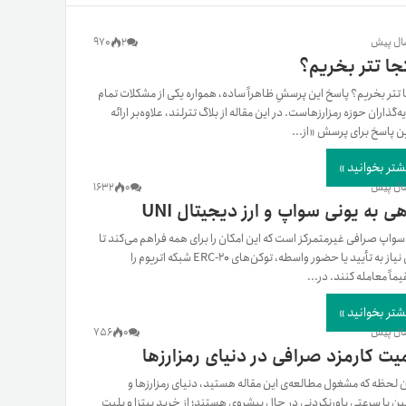
یمات
970
2
کجا تتر بخریم؟
ا تتر بخریم؟ پاسخ این پرسشِ ظاهراً ساده، همواره یکی از مشکلات تمام
‌گذاران حوزه رمزارزهاست. در این مقاله از بلاگ تترلند، علاوه‌بر ارائه
ج
ن پاسخ برای پرسش «از...
شتر بخوانید »
1632
0
ی به یونی ‌سواپ و ارز دیجیتال UNI
سواپ صرافی غیرمتمرکز است که این امکان را برای همه فراهم می‌کند تا
بدون نیاز به تأیید یا حضور واسطه، توکن‌های ERC-20 شبکه اتریوم را
ماً معامله کنند. در...
شتر بخوانید »
756
0
یت کارمزد صرافی در دنیای رمزارزها
ن لحظه که مشغول مطالعه‌ی این مقاله هستید، دنیای رمزارزها و
ین با سرعتی باورنکردنی در حال پیشروی هستند؛ از خرید پیتزا و بلیت