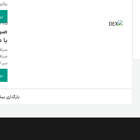
بلاکچ
بی
5 سال پیش
با 
صرافی
بین ک
بی
بارگذاری بیش