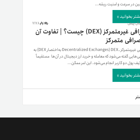
ین در سرعت و امنیت ریشه...
شتر بخوانید »
7178
1
صرافی غیرمتمرکز (DEX) چیست؟ | تفاوت آن
صرافی متمرکز
صرافی غیرمتمرکز ـ DEX (Decentralized Exchanges به‌اختصار DEX) به
‌هایی گفته می‌شود که معامله و خرید ارز دیجیتال در آن‌ها مستقیماً
یف پول دو کاربر انجام می‌شود. این امر ممکن...
شتر بخوانید »
تر