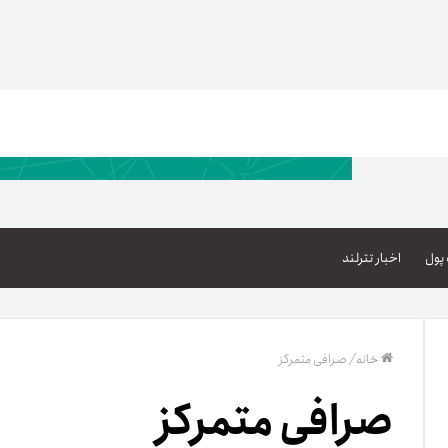
اعتبار خرید کالا
پاداش کیف‌پول تومانی
پول
اخبار تترلند
گیفت کارت
زبا
مهر تترلند
خانه
/
صرافی متمرکز
مشخ
صرافی متمرکز
حسا