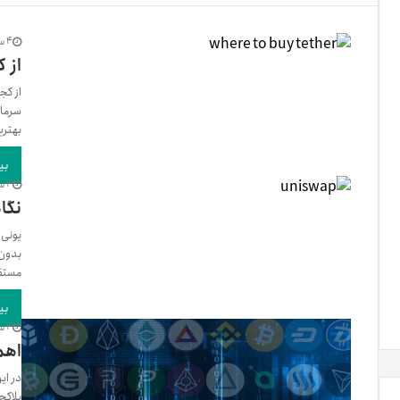
تنظ
4 سال پیش
از 
از کج
سرمایه
خرو
بهتری
بی
4 سال پیش
نگاه
یونی 
مستقی
بی
4 سال پیش
اهم
در ای
بلاکچ