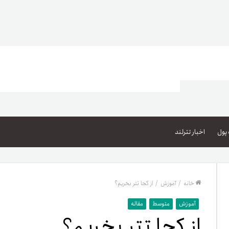
اعتبار خرید کالا
پاداش کیف‌پول تومانی
پول
اخبار تترلند
گیفت کارت
زبا
مهر تترلند
خانه
/
آموزش
/
از کجا تتر بخریم؟
مشخ
آموزش
متوسط
مقاله
از کجا تتر بخریم؟
حسا