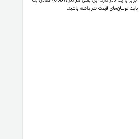
تتر (USDT) ارزی پایدار با پشتوانه دلار است و همواره قیمتی ثابت و برابر با یک دلار دارد. این یعنی هر تتر (USDT) معادل یک
 بابت نوسان‌های قیمت تتر داشته باشید.
ت. بااین‌حال، مزیت خرید تتر فقط به ثبات قیمت خلاصه
دلات از دیگر مزیت‌های بارز خرید تتر و انجام معاملات با
 کاربردی است.
درحال‌حاضر، رمزارز تتر که محبوب‌ترین ارز پایدار هم محسوب می‌شود، با ارزش بازار ۷۶میلیارد‌دلاری در رتبه چهارم مارکت‌کپ قرار
ی به نام صرافی ارز دیجیتال هم آشنا باشیم. به‌طور‌کلی،
د. هریک از این نوع صرافی‌ها، مزایای خاص خود را دارند که