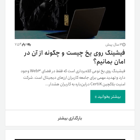
3 سال پیش
2
754
فیشینگ روی یخ چیست و چگونه از آن در
امان بمانیم؟
فیشینگ روی یخ نوعی کلاه‌برداری است که فقط در فضای Web3 وجود
دارد و تهدید مهمی برای جامعه کاربران ارزهای دیجیتال است. شرکت
امنیت بلاکچین CertiK در‌این‌باره به کاربران هشدار...
بیشتر بخوانید »
بارگذاری بیشتر