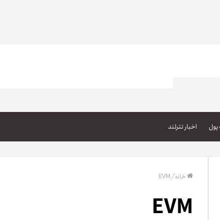
اعتبار خرید کالا
پاداش کیف‌پول تومانی
پول
اخبار تترلند
گیفت کارت
زبا
مهر تترلند
خانه
/
EVM
مشخ
EVM
حسا