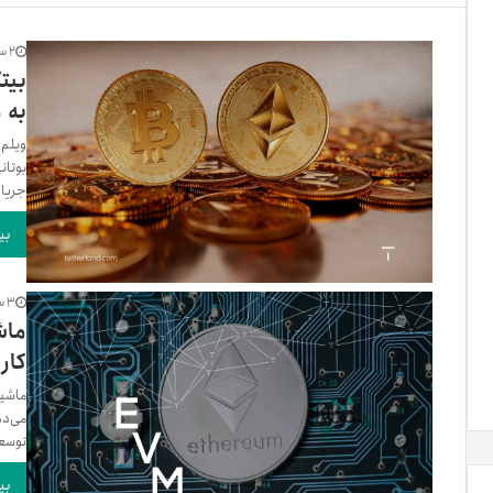
تنظ
2 سال پیش
بیت
به ما
خرو
جریان
بی
3 سال پیش
کار
توسعه
بی