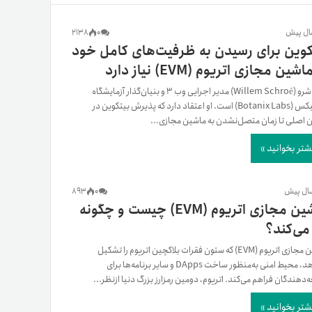
یمات
2138
0
کوین برای رسیدن به ظرفیت‌های کامل خود
شین مجازی اتریوم (EVM) نیاز دارد
ج
ویلم شرو (Willem Schroé) مدیر اجرایی وب ۳ و بنیان‌گذار آزمایشگاه
بوتانیکس (Botanix Labs) است. او اعتقاد دارد که پذیرش بیتکوین در
 اصلی تا زمان متصل‌نشدن به ماشین مجازی...
شتر بخوانید »
893
0
ماشین مجازی اتریوم (EVM) چیست و چگونه
 می‌کند؟
ماشین مجازی اتریوم (EVM) که ستون فقرات بلاکچین اتریوم را تشکیل
می‌دهد، محیط امنی به‌منظور ساخت DApps و سایر برنامه‌ها برای
‌دهندگان فراهم می‌کند. اتریوم، دومین رمزارز بزرگ دنیا از‌نظر...
شتر بخوانید »