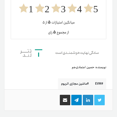
1
2
3
4
5
۵
میانگین امتیازات
از ۵
۵
از مجموع
رای
نویسنده:
حسین اعتمادی‌جم
EVM
ماشين مجازی اتریوم
توییتر
لینکدین
تلگرام
اشتراک
گذاری
از
طریق