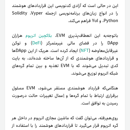
این در‌ حالی‌ است که آزادی کدنویسی این قراردادهای هوشمند
را در انواع زبان‌های برنامه‌نویسی از‌جمله Solidity ،Vyper
،Python و Yul فراهم می‌کند.
باتوجه‌به این انعطاف‌پذیری EVM،
بلاکچین اتریوم
هزاران
DApp را در فضای مالی غیرمتمرکز (
DeFi
) و توکن
غیرقابل‌معاوضه (
NFT
) ایجاد کرده است. هریک از این DAppها
و قراردادهای هوشمندی که از آن‌ها ساخته شده‌اند، به بایت
کدی تبدیل می‌شوند که با EVM تغذیه و بین تمام گره‌های
شبکه اتریوم توزیع می‌شوند.
هنگامی‌که قرارداد هوشمندی مستقر می‌شود، EVM مسئول
برقراری ارتباط با تمام گره‌ها و اِعمال تغییرات حالت درصورت
رسیدن به توافق است.
روی‌هم‌رفته، می‌توان گفت که ماشین مجازی اتریوم در داخل هر
گره اتریوم قرار می‌گیرد تا قراردادهای هوشمند را با استفاده از