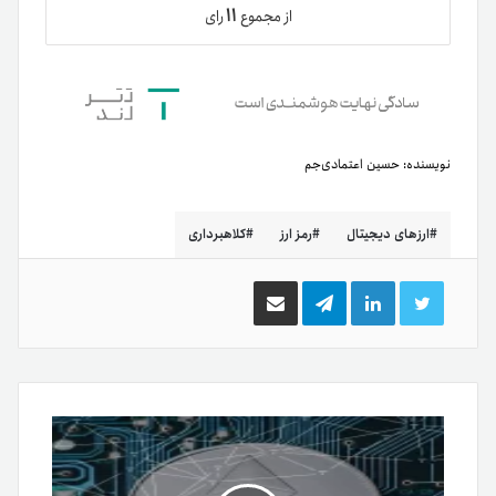
۱۱
از مجموع
رای
نویسنده:
حسین اعتمادی‌جم
ارزهای دیجیتال
رمز ارز
کلاهبرداری
توییتر
لینکدین
تلگرام
اشتراک
گذاری
از
طریق
ایمیل