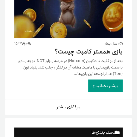
2 سال پیش
0
1547
بازی همستر کامبت چیست؟
بعد از موفقیت نات کوین (Notcoin) در عرضه رمزارز NOT، توجه زیادی
به‌سمت بازی‌هایی با ماهیت مشابه آن در تلگرام جلب شد. بنیاد تون
(Ton) هم از توسعه این بازی‌ها...
بیشتر بخوانید »
بارگذاری بیشتر
دسته بندی‌ها