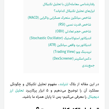
رفتارشناسی معامله‌گران با تحلیل تکنیکال
ابزارهای تحلیل تکنیکال کدام‌اند؟
شاخص میانگین متحرک همگرایی واگرایی (MACD)
شاخص قدرت نسبی (RSI)
شاخص حجم تعادلی (OBV)
اندیکاتور استوکاستیک (Stochastic Oscillator)
اندیکاتور برد واقعی میانگین (ATR)
تریدینگ ویو (Trading View)
دکس‌اسکرینر (DexScreener)
جمع‌بندی
در این مقاله از بلاگ
تترلند
، مفهوم تحلیل تکنیکال و چگونگی
عملکرد آن را توضیح می‌دهیم و ۵ ابزار پرکاربرد
تحلیل ارز
دیجیتال
را معرفی می‌کنیم؛ پس تا پایان همراه ما باشید.