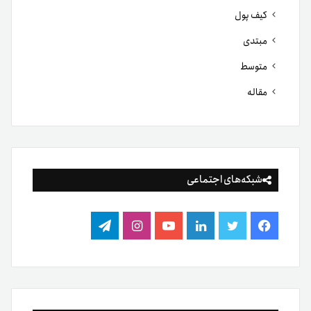
کیف پول
مبتدی
متوسط
مقاله
شبکه‌های اجتماعی
فیس
توییتر
لینکدین
یوتیوب
اینستاگرام
تلگرام
بوک