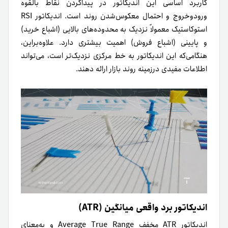
کاربرد اساسی این اندیکاتور در پیداکردن نقاط بالقوه
ورودوخروج و احتمال معکوس‌شدن روند است. اندیکاتور RSI
استوکاستیک معمولاً نزدیک به محدوده‌های بالایی (اشباع خرید)
و پایینی (اشباع فروش) اهمیت بیشتری دارد. علاوه‌بر‌این،
هنگامی‌‌که این اندیکاتور به خط مرکزی نزدیک‌تر است، می‌تواند
اطلاعات مفیدی درزمینه روند بازار ارائه دهند.
اندیکاتور برد واقعی میانگین (ATR)
اندیکاتور ATR مخفف Average True Range و به‌معنای