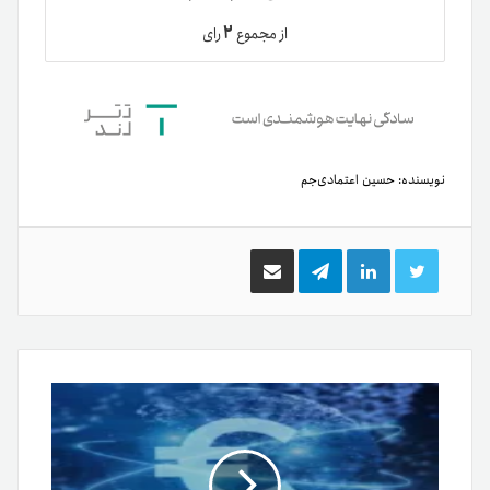
۲
از مجموع
رای
نویسنده:
حسین اعتمادی‌جم
توییتر
لینکدین
تلگرام
اشتراک
گذاری
از
طریق
ایمیل