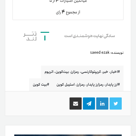
۴
میانگین امتیازات
از ۵
۴
از مجموع
رای
نویسنده:
saeed ezak
اخبار، خبر، کریپتوکارنسی، رمزارز، بیت‌کوین، اتریوم
ارز پایدار، رمزارز پایدار، رمزارز، استیبل کوین
بیت کوین
توییتر
لینکدین
تلگرام
اشتراک
گذاری
از
طریق
ایمیل