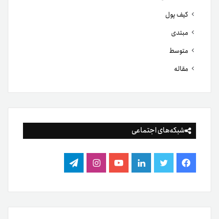
کیف پول
مبتدی
متوسط
مقاله
شبکه‌های اجتماعی
فیس
توییتر
لینکدین
یوتیوب
اینستاگرام
تلگرام
بوک