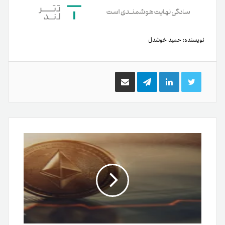
نویسنده:
حمید خوشدل
توییتر
لینکدین
تلگرام
اشتراک
گذاری
از
طریق
ایمیل