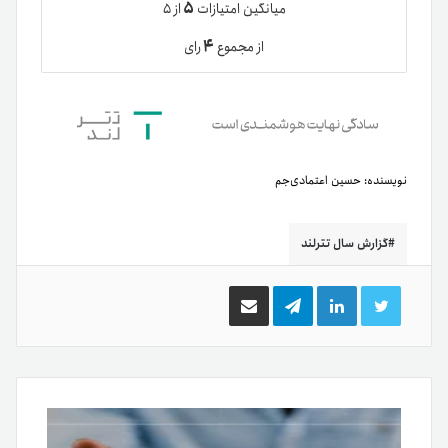
۵
میانگین امتیازات
از ۵
۴
از مجموع
رای
نویسنده:
حسین اعتمادی‌جم
گزارش سال تترلند
توییتر
لینکدین
تلگرام
اشتراک
گذاری
از
طریق
ایمیل